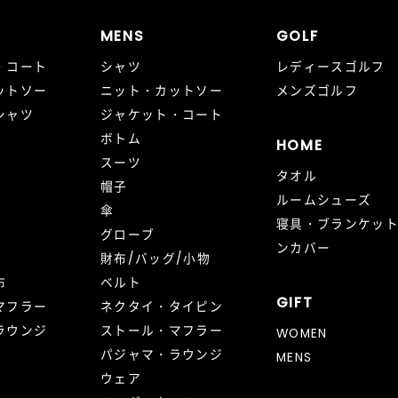
MENS
GOLF
・コート
シャツ
レディースゴルフ
ットソー
ニット・カットソー
メンズゴルフ
シャツ
ジャケット・コート
ボトム
HOME
スーツ
タオル
帽子
ルームシューズ
傘
寝具・ブランケッ
グローブ
ンカバー
財布/バッグ/小物
布
ベルト
GIFT
マフラー
ネクタイ・タイピン
ラウンジ
ストール・マフラー
WOMEN
パジャマ・ラウンジ
MENS
ウェア