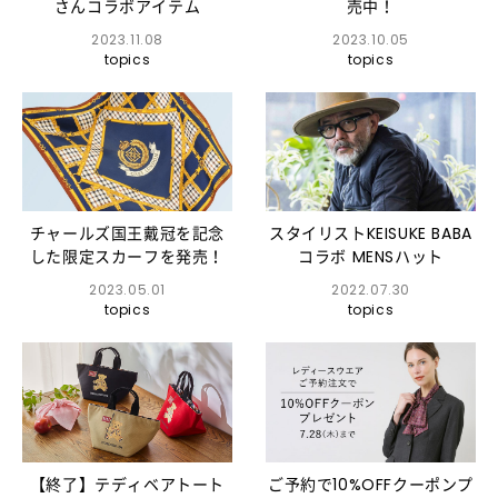
さんコラボアイテム
売中！
2023.11.08
2023.10.05
topics
topics
チャールズ国王戴冠を記念
スタイリストKEISUKE BABA
した限定スカーフを発売！
コラボ MENSハット
2023.05.01
2022.07.30
topics
topics
【終了】テディベアトート
ご予約で10%OFFクーポンプ